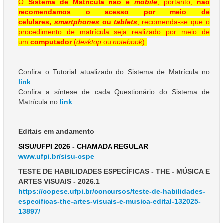
O
Sistema de Matrícula não é
mobile
; portanto,
não
recomendamos o acesso por meio de
celulares,
smartphones
ou
tablets
, recomenda-se que o
procedimento de matrícula seja realizado por meio de
um
computador
(
desktop
ou
notebook
).
Confira o Tutorial atualizado do Sistema de Matrícula no
link
.
Confira a síntese de cada Questionário do Sistema de
Matrícula no
link
.
Editais em andamento
SISU/UFPI 2026 - CHAMADA REGULAR
www.ufpi.br/sisu-cspe
TESTE DE HABILIDADES ESPECÍFICAS - THE - MÚSICA E
ARTES VISUAIS - 2026.1
https://copese.ufpi.br/concursos/teste-de-habilidades-
especificas-the-artes-visuais-e-musica-edital-132025-
13897/