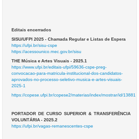
Editais encerrados
SISU/UFPI 2025 - Chamada Regular e Listas de Espera
https://ufpi.br/sisu-cspe
https://acessounico.mec.gov.br/sisu
THE Música e Artes Visuais - 2025.1
https://www.ufpi.br/editais-ufpi/59636-cspe-preg-
convocacao-para-matricula-institucional-dos-candidatos-
aprovados-no-processo-seletivo-musica-e-artes-visuais-
2025-1
https://copese.ufpi.br/copese2/materias/index/mostrar/id/13881
PORTADOR DE CURSO SUPERIOR & TRANSFERÊNCIA
VOLUNTÁRIA - 2025.2
https://ufpi.br/vagas-remanescentes-cspe